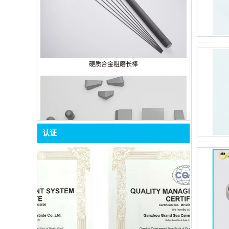
硬质合金粗磨长棒
认证
合金矿用工具