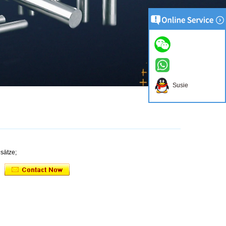
Susie
sätze;