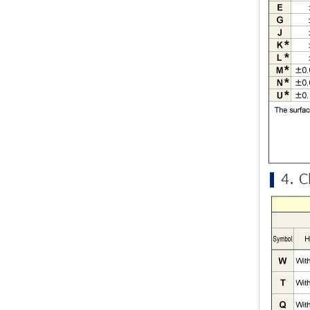
Hartmetallplatte und sterben
Hartmetallstange in Zoll Größe