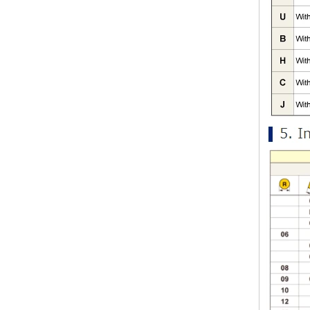
Hartmetall lange Stange ungeschliffen
Hartmetallknopf für den Bergbau