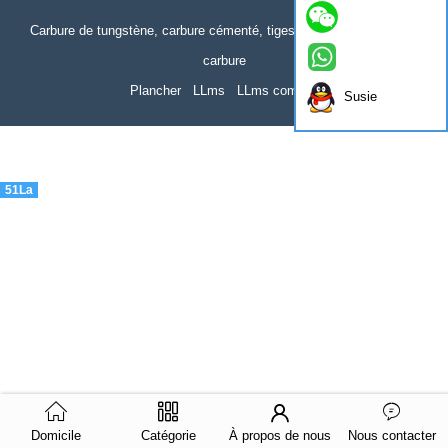
Carbure de tungstène, carbure cémenté, tiges de carbure, insert en
carbure
Plancher
LLms
LLms complet
Susie
51La
Domicile
Catégorie
À propos de nous
Nous contacter