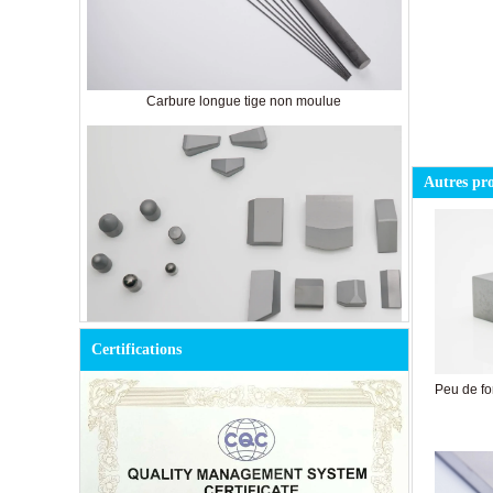
Carbure longue tige non moulue
Autres pr
Bouton en carbure cémenté pour l'exploitation
Certifications
minière
Peu de fo