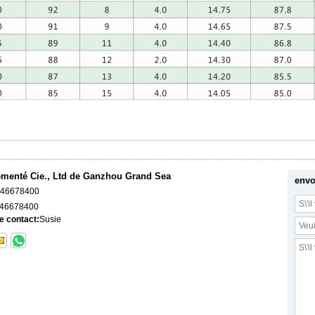
émenté Cie., Ltd de Ganzhou Grand Sea
envo
046678400
46678400
e contact:
Susie