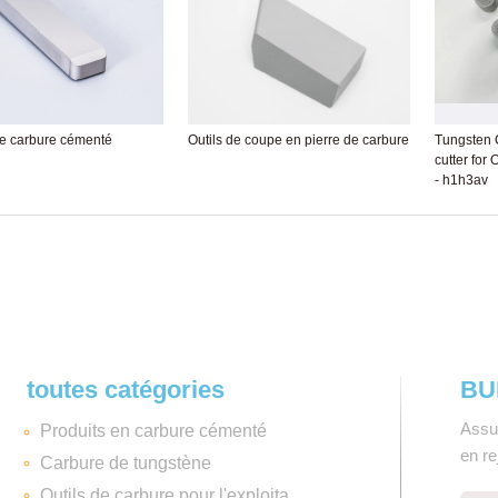
e carbure cémenté
Outils de coupe en pierre de carbure
Tungsten 
cutter for 
- h1h3av
toutes catégories
BU
Assu
Produits en carbure cémenté
en r
Carbure de tungstène
Outils de carbure pour l'exploitation minière