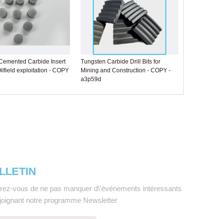
Cemented Carbide Insert
Tungsten Carbide Drill Bits for
Oilfield exploitation - COPY
Mining and Construction - COPY -
a3p59d
LLETIN
rez-vous de ne pas manquer d\'événements intéressants
ejoignant notre programme Newsletter