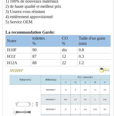
1) 100% de nouveaux matériaux
2) de haute qualité et meilleur prix
3) Usurez-vous résistant
4) entièrement approvisionné
5) Service OEM
La recommandation Garde:
toilettes
CO
Taille d'un grain
Noter
%
%
(um)
H10F
90
dix
0.8
H11f
87
12
0.3
H12A
88
22
1.2