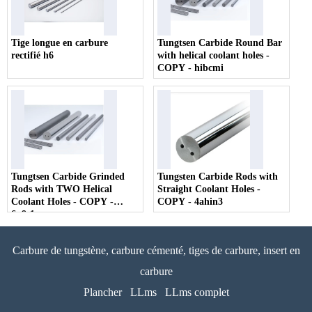
Tige longue en carbure
Tungtsen Carbide Round Bar
rectifié h6
with helical coolant holes -
COPY - hibcmi
Tungtsen Carbide Grinded
Tungsten Carbide Rods with
Rods with TWO Helical
Straight Coolant Holes -
Coolant Holes - COPY -
COPY - 4ahin3
6n9t1r
Carbure de tungstène, carbure cémenté, tiges de carbure, insert en
carbure
Plancher
LLms
LLms complet