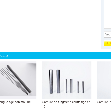
oduits
longue tige non moulue
Carbure de tungstène courte tige en
Carbure 
h6