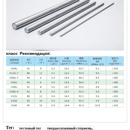
класс
Рекомендация:
Тег:
тестовый тег
твердосплавный стержень,