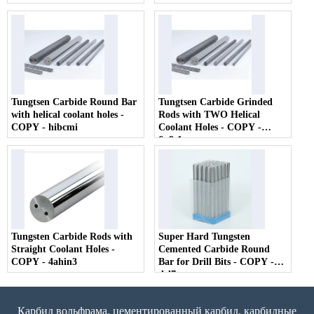
Tungtsen Carbide Round Bar
Tungtsen Carbide Grinded
with helical coolant holes -
Rods with TWO Helical
COPY - hibcmi
Coolant Holes - COPY -
6n9t1r
Tungsten Carbide Rods with
Super Hard Tungsten
Straight Coolant Holes -
Cemented Carbide Round
COPY - 4ahin3
Bar for Drill Bits - COPY -
dcl7vs
Карбид вольфрама, цементированный карбид, карбидные