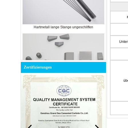
Hartmetall lange Stange ungeschliffen
Unte
Zertifizierungen
üb
Hartmetallknopf für den Bergbau