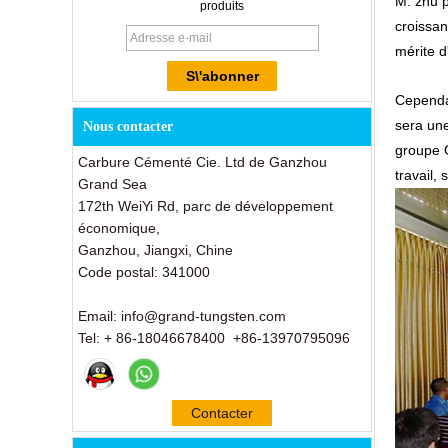
M. zhu p
produits
croissan
mérite d
Cependan
sera une
Nous contacter
groupe G
Carbure Cémenté Cie. Ltd de Ganzhou
travail,
Grand Sea
172th WeiYi Rd, parc de développement
économique,
Ganzhou, Jiangxi, Chine
Code postal: 341000
Email: info@grand-tungsten.com
Tel: + 86-18046678400 +86-13970795096
Contacter
maintenant