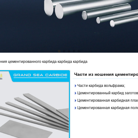
ения цементированного карбида карбида карбида
Части из ношения цементир
Части карбида вольфрама;
Цементированный карбид заготов
Цементированная карбидная пла
Цементированная карбидная пол