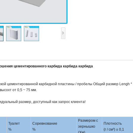
ношения цементированного карбида карбида карбида
кой цементированной карбидной пластины / пробелы Общий размер Lengh * шир
ысохт от 0,5 ~ 75 мм.
дуальный размер, доступный как запрос клиента!
Размером с
Туалет
Соревнование
Плотность
зернышко
%
%
(г / см³) ± 0,1
(Хм)