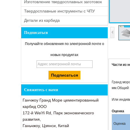
Изготовление твердосплавных заготовок
Твердосплавные инструменты с ЧПУ
Детали из карбида
Подписаться
Получайте обновления по электронной почте о
новых продуктах
Части из 
Гранд морс
мм.Общий в
Свяжитесь с нами
Или индиви
Ганчжоу Гранд Море цементированный
карбид ООО
Оценка
172-й WeiYi Rd, Парк экономического
развития,
Оценка
Ганьчжоу, Цзянси, Китай