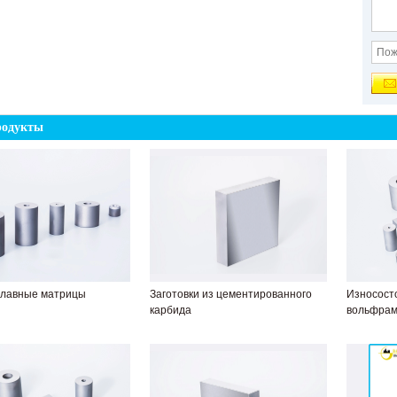
родукты
плавные матрицы
Заготовки из цементированного
Износост
карбида
вольфра