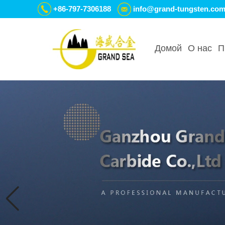
+86-797-7306188
info@grand-tungsten.co
Домой
О нас
П