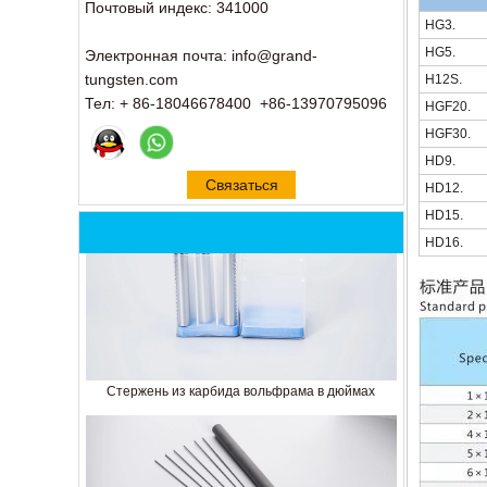
Почтовый индекс: 341000
HG3.
HG5.
Электронная почта: info@grand-
tungsten.com
H12S.
Тел: + 86-18046678400 +86-13970795096
HGF20.
HGF30.
HD9.
Связаться
HD12.
сейчас
HD15.
HD16.
Стержень из карбида вольфрама в дюймах