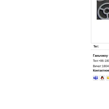
Тег:
твердосплавная пластина и умереть
Ганьчжоу 
Тел:
+86-18
Вичат:
1804
Контактное
Стержень из карбида вольфрама в дюймах