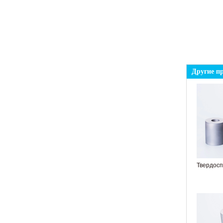
Другие п
Твердосплавный длинный стержень Unground
Твердос