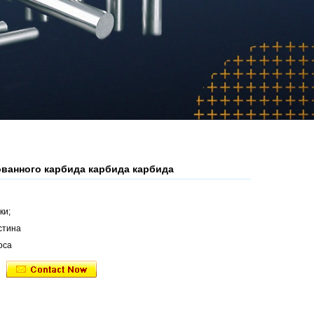
ованного карбида карбида карбида
ки;
стина
оса