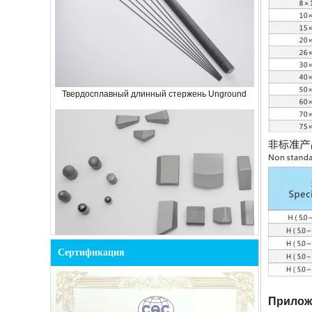
Твердосплавный длинный стержень Unground
Кнопка из цементированного карбида для
Сертификация
добычи
Прилож