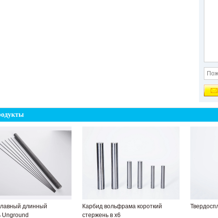
родукты
плавный длинный
Карбид вольфрама короткий
Твердосп
 Unground
стержень в х6