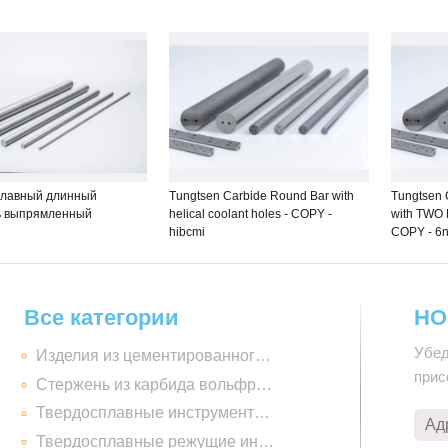
плавный длинный
Tungtsen Carbide Round Bar with
Tungtsen 
ь выпрямленный
helical coolant holes - COPY -
with TWO H
hibcmi
COPY - 6n
Все категории
НО
Убед
Изделия из цементированного карбида
прис
Стержень из карбида вольфрама
Твердосплавные инструменты для горного дела
Твердосплавные режущие инструменты