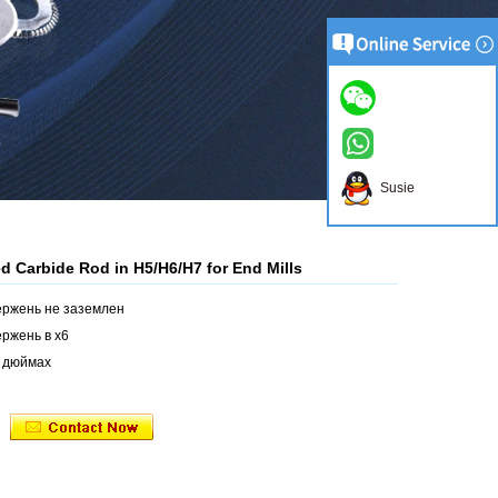
Susie
d Carbide Rod in H5/H6/H7 for End Mills
ержень не заземлен
ержень в х6
в дюймах