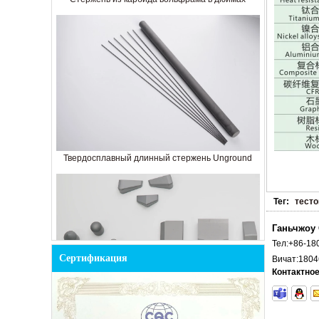
Твердосплавный длинный стержень Unground
Тег:
тесто
Ганьчжоу 
Тел:
+86-18
Сертификация
Вичат:
1804
Контактное