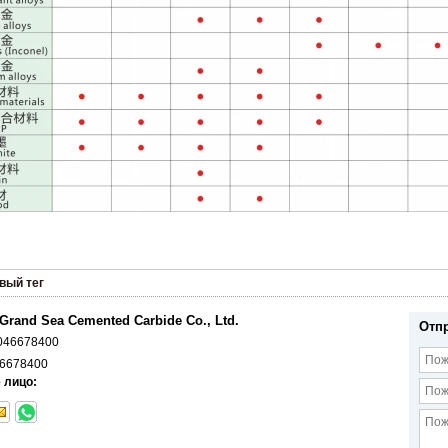
вый тег
Grand Sea Cemented Carbide Co., Ltd.
Отп
046678400
6678400
 лицо: