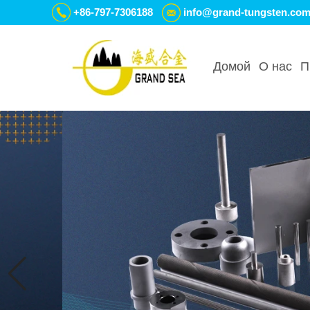
+86-797-7306188
info@grand-tungsten.co
Домой
О нас
П