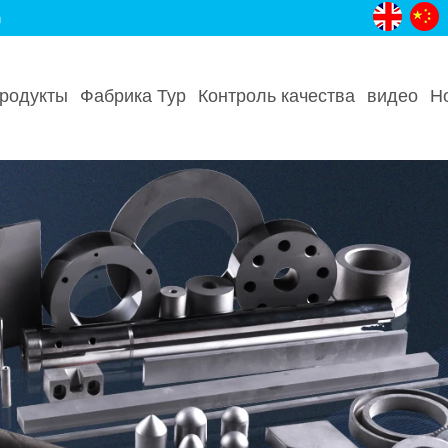
m
родукты
Фабрика Тур
Контроль качества
видео
Н