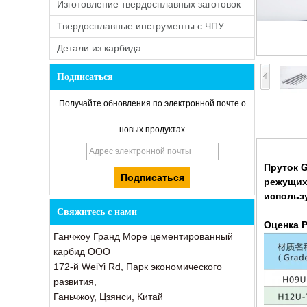
Изготовление твердосплавных заготовок
Твердосплавные инструменты с ЧПУ
Детали из карбида
Подписаться
Получайте обновления по электронной почте о
новых продуктах
Пруток G
режущих
использ
Свяжитесь с нами
Оценка 
Ганчжоу Гранд Море цементированный
карбид ООО
172-й WeiYi Rd, Парк экономического
развития,
Ганьчжоу, Цзянси, Китай