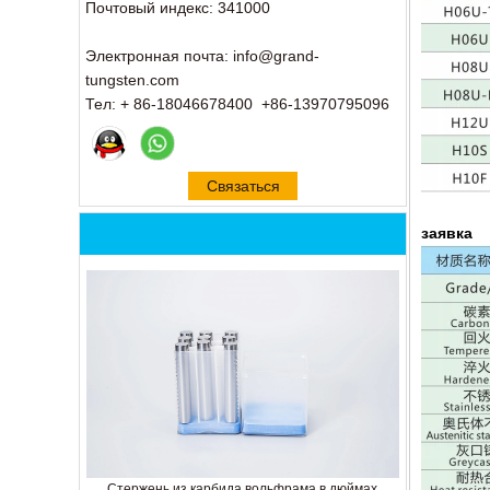
Почтовый индекс: 341000
Электронная почта: info@grand-
tungsten.com
Тел: + 86-18046678400 +86-13970795096
Связаться
сейчас
заявка
Стержень из карбида вольфрама в дюймах