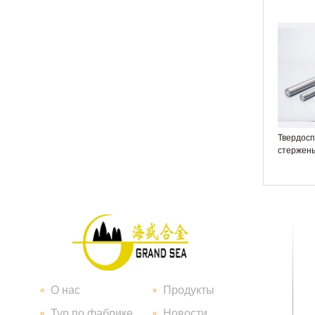
Твердосплавные пластины
Твердос
стержен
твердосплавная пластина и умереть
О нас
Продукты
Тур по фабрике
Новости