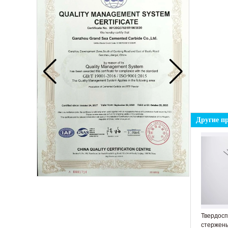
Кнопка из цементированного карбида для
добычи
Другие п
Твердосплавный диск
Твердос
стержень