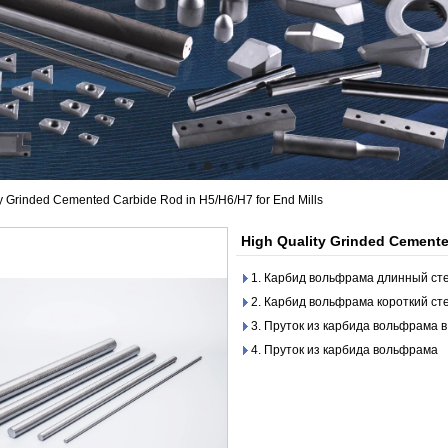
y Grinded Cemented Carbide Rod in H5/H6/H7 for End Mills
High Quality Grinded Cemente
1. Карбид вольфрама длинный ст
2. Карбид вольфрама короткий ст
3. Пруток из карбида вольфрама 
4. Пруток из карбида вольфрама