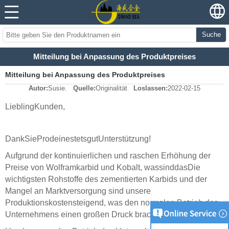
Suche
Mitteilung bei Anpassung des Produktpreises
Mitteilung bei Anpassung des Produktpreises
Autor:
Susie.
Quelle:
Originalität
Loslassen:
2022-02-15
Liebling
Kunden,
Dank
Sie
Pro
deine
stets
gut
Unterstützung!
Aufgrund der kontinuierlichen und raschen Erhöhung der
Preise von Wolframkarbid und Kobalt, was
sind
das
Die
wichtigsten Rohstoffe des zementierten Karbids und der
Mangel an Marktversorgung sind unsere
Produktionskosten
steigend, was den normalen Betrieb des
Unternehmens einen großen Druck brachte.