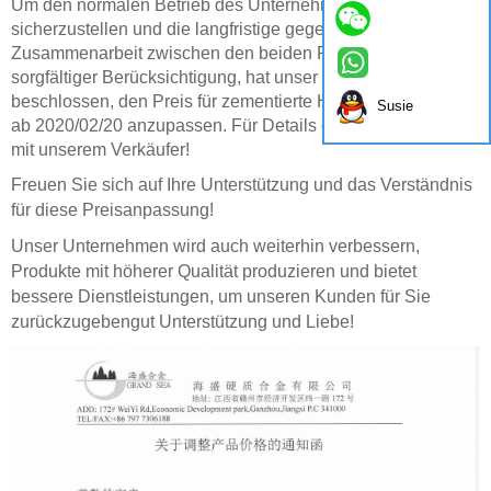
Um den normalen Betrieb des Unternehmens
sicherzustellen und die langfristige gegenseitig vorteilhafte
Zusammenarbeit zwischen den beiden Parteien, nach
sorgfältiger Berücksichtigung, hat unser Unternehmen
beschlossen, den Preis für zementierte Hartmetallprodukte
Susie
ab 2020/02/20 anzupassen. Für Details diskutieren Sie bitte
mit unserem Verkäufer!
Freuen Sie sich auf Ihre Unterstützung und das Verständnis
für diese Preisanpassung!
Unser Unternehmen wird auch weiterhin verbessern,
Produkte mit höherer Qualität produzieren und bietet
bessere Dienstleistungen, um unseren Kunden für Sie
zurückzugeben
gut
Unterstützung und Liebe!