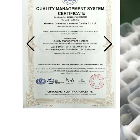
Кнопка из цементированного карбида для
добычи
Твердосплавный диск