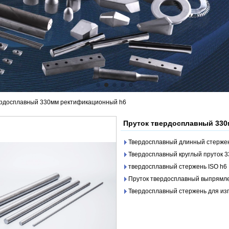
ердосплавный 330мм ректификационный h6
Пруток твердосплавный 330
Твердосплавный длинный стержен
Твердосплавный круглый пруток 3
твердосплавный стержень ISO h6
Пруток твердосплавный выпрямле
Твердосплавный стержень для из