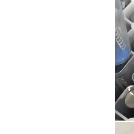
Твердосплавные пластины
твердосплавная пластина и умереть