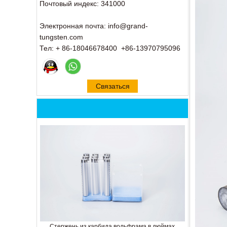
Почтовый индекс: 341000
Электронная почта: info@grand-
tungsten.com
Тел: + 86-18046678400 +86-13970795096
Связаться
сейчас
Стержень из карбида вольфрама в дюймах