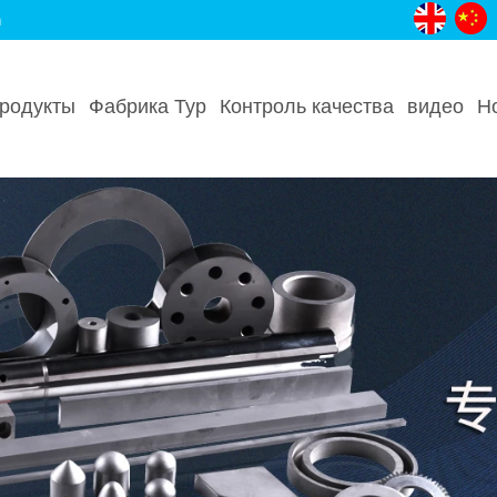
m
родукты
Фабрика Тур
Контроль качества
видео
Н