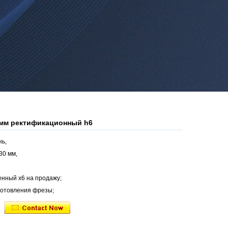
мм ректификационный h6
ь,
30 мм,
нный х6 на продажу;
готовления фрезы;